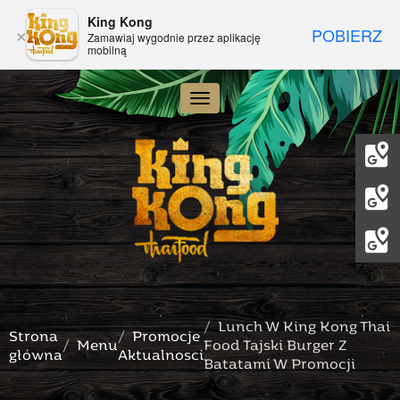
King Kong
POBIERZ
×
Zamawiaj wygodnie przez aplikację
mobilną
Toggle navigation
Lunch W King Kong Thai
Strona
Promocje
Menu
Food Tajski Burger Z
główna
Aktualnosci
Batatami W Promocji