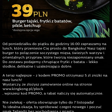
Od poniedziałku do piątku do godziny 16:00 zapraszamy na
lunch, który przeniesie Cię prosto do Bangkoku! Nasz tajski
burger to połączenie soczystego mięsa, świeżych warzyw i
orientalnych przypraw, które tworzą niezapomniany smak.
Do zestawu podajemy chrupiące frytki z batata – lekko
słodkie, delikatne i uzależniająco dobre.
A teraz najlepsze – z kodem PROMO otrzymasz 5 zł zniżki na
nasz lunch!
Wystarczy, że złożysz zamówienie online na stronie
www.kingkong.pl/plock
, wpiszesz kod PROMO, a rabat naliczy się automatycznie.
Nie zwlekaj – oferta obowiązuje tylko do 7 listopada!
To idealna okazja, by spróbować czegoś nowego i poczuć
smak Tajlandii bez wychodzenia z miasta.