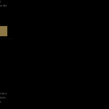
m
ów do
rze z
sin,
i.