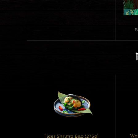
R
Won
Tiger Shrimp Bao (275g)