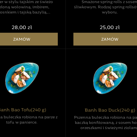
er w stylu tajskim ze świeżo
Smażone spring rolls z sose
eloną wołowiną, imbirem,
śliwkowym. Rodzaj spring rolls
osnkiem i tajską bazylią,
wyboru.
odawany z ostrym sosem
nezowym, pulpą mango oraz
28,00 zł
25,00 zł
o-kwaśną surówką z ogórka i
czerwonej cebuli.
ZAMÓW
ZAMÓW
anh Bao Tofu(240 g)
Banh Bao Duck(240 g)
a bułeczka robiona na parze z
Pszenna bułeczka robiona na pa
tofu w panierce.
kaczką konfitowaną, z sosem hoi
orzeszkami i świeżymi ziołam