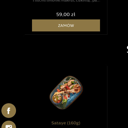
i liśćmi limonki makrut, cukinią , pak
choyem oraz kolendrą. Podawane z
ryżem jaśminowym z dodatkiem
59,00 zł
prażonej cebuli.
ZAMÓW
Sataye (160g)