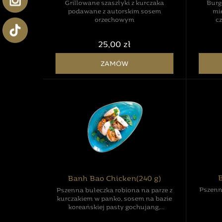
Burg
Grillowane szaszłyki z kurczaka
mi
podawane z autorskim sosem
cz
orzechowym
p
majo
25,00 zł
słodk
ZAMÓW
B
Banh Bao Chicken(240 g)
Pszenn
Pszenna bułeczka robiona na parze z
kurczakiem w panko, sosem na bazie
koreańskiej pasty gochujang,
piklowanymi warzywami, kolendrą