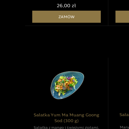
oraz orzeszkami ziemnymi.
26,00 zł
ZAMÓW
Sał
Sałatka Yum Ma Muang Goong
Sod (300 g)
Mary
Sałatka z mango i świeżymi ziołami.