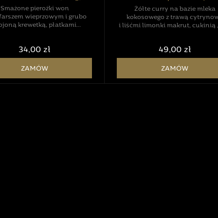
Smażone pierożki won
Żółte curry na bazie mleka
 farszem wieprzowym i grubo
kokosowego z trawą cytryno
ojoną krewetką, płatkami
i liśćmi limonki makrut, cukinią 
gochugaru,
choyem oraz kolendrą. Podawa
nkiem, kolendrą i imbirem.
ryżem jaśminowym z dodatki
34,00 zł
49,00 zł
wane z autorskim sosem na
prażonej cebuli.
bazie octu
ego, brązowego cukru i sosu
ZAMÓW
ZAMÓW
rybnego.