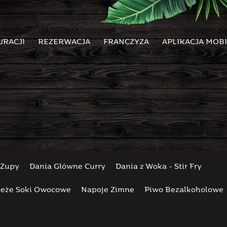
URACJI
REZERWACJA
FRANCZYZA
APLIKACJA MOB
Zupy
Dania Główne Curry
Dania z Woka - Stir Fry
wieże Soki Owocowe
Napoje Zimne
Piwo Bezalkoholowe