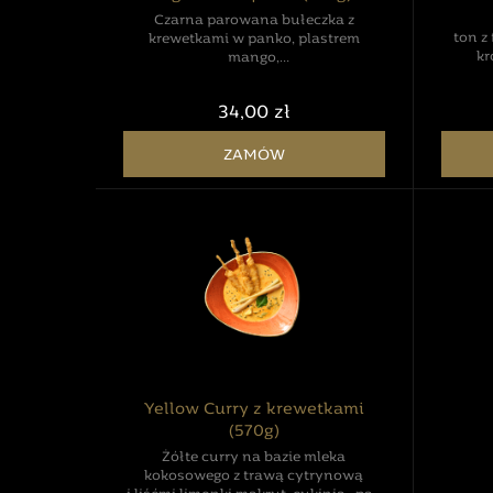
Czarna parowana bułeczka z
ton z
krewetkami w panko, plastrem
kr
mango,
orzeźwiającą salsą ananasową z
czos
dodatkiem chili i kolendry.
34,00 zł
Poda
ryżow
ZAMÓW
Yellow Curry z krewetkami
(570g)
Żółte curry na bazie mleka
kokosowego z trawą cytrynową