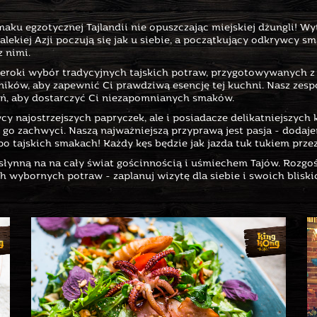
aku egzotycznej Tajlandii nie opuszczając miejskiej dżungli! W
ekiej Azji poczują się jak u siebie, a początkujący odkrywcy s
z nimi.
eroki wybór tradycyjnych tajskich potraw, przygotowywanych z 
ków, aby zapewnić Ci prawdziwą esencję tej kuchni. Nasz zesp
ań, aby dostarczyć Ci niezapomnianych smaków.
tycy najostrzejszych papryczek, ale i posiadacze delikatniejszy
 go zachwyci. Naszą najważniejszą przyprawą jest pasja - dodaje
o tajskich smakach! Każdy kęs będzie jak jazda tuk tukiem prze
słynną na na cały świat gościnnością i uśmiechem Tajów. Rozgoś
 wybornych potraw - zaplanuj wizytę dla siebie i swoich bliskic