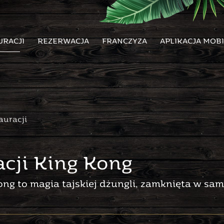
URACJI
REZERWACJA
FRANCZYZA
APLIKACJA MOB
auracji
acji King Kong
ong to magia tajskiej dżungli, zamknięta w s