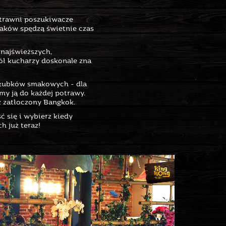
ytrawni poszukiwacze
maków spędzą świetnie czas
najświeższych,
ół kucharzy doskonale zna
ch kubków smakowych - dla
my ją do każdej potrawy.
z zatłoczony Bangkok.
ć się i wybierz kiedy
h już teraz!