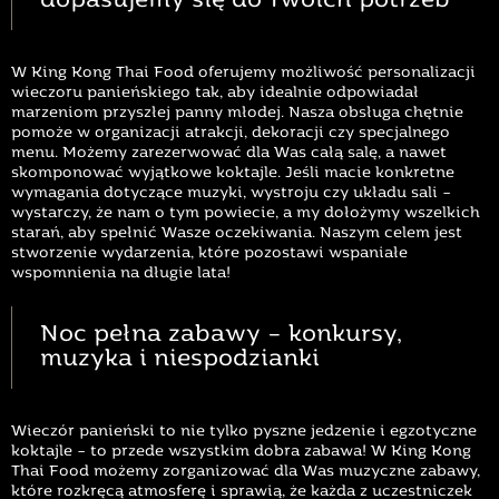
dopasujemy się do Twoich potrzeb
W King Kong Thai Food oferujemy możliwość personalizacji
wieczoru panieńskiego tak, aby idealnie odpowiadał
marzeniom przyszłej panny młodej. Nasza obsługa chętnie
pomoże w organizacji atrakcji, dekoracji czy specjalnego
menu. Możemy zarezerwować dla Was całą salę, a nawet
skomponować wyjątkowe koktajle. Jeśli macie konkretne
wymagania dotyczące muzyki, wystroju czy układu sali –
wystarczy, że nam o tym powiecie, a my dołożymy wszelkich
starań, aby spełnić Wasze oczekiwania. Naszym celem jest
stworzenie wydarzenia, które pozostawi wspaniałe
wspomnienia na długie lata!
Noc pełna zabawy – konkursy,
muzyka i niespodzianki
Wieczór panieński to nie tylko pyszne jedzenie i egzotyczne
koktajle – to przede wszystkim dobra zabawa! W King Kong
Thai Food możemy zorganizować dla Was muzyczne zabawy,
które rozkręcą atmosferę i sprawią, że każda z uczestniczek