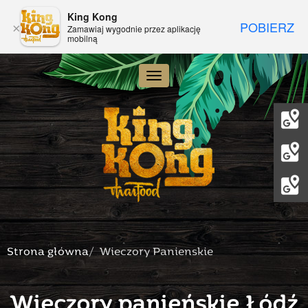
King Kong
POBIERZ
×
Zamawiaj wygodnie przez aplikację
mobilną
Toggle navigation
Strona główna
Wieczory Panienskie
Wieczory panieńskie Łódź