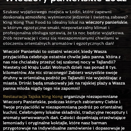
Szukasz wyjątkowego miejsca w Łodzi, które zapewni
doskonałą atmosferę, wyśmienite jedzenie i świetną zabawę?
King Kong Thai Food to idealny lokal na
wieczory panieńskie
,
w którym egzotyczne smaki, niepowtarzalny klimat i
profesjonalna obsługa sprawią, że ta noc będzie wyjątkowa.
Zrób rezerwację i ciesz się niezapomnianymi chwilami w
otoczeniu orientalnych aromatów i egzotycznych dań!
Wieczór Panieński to ostatni wieczór, kiedy Wasza
przyjaciółka celebruje ostatnie chwile jako panna. Która z
nas nie chciałaby przeżyć tej szalonej nocy w Tajlandii?
Niestety od Kraju Ludzi Wolnych dzieli nas ponad 8 tys.
kilometrów. Ale nic straconego! Zabierz wszystkie swoje
druhny w orientalną podróż po Tajlandii nie wyjeżdżając z
miasta. Drinki będą smakowały jak na rajskiej plaży a Wasza
panna młoda nigdy tego nie zapomni!
Restauracja Tajska King Kong
organizuje niezapomniane
Wieczory Panieńskie, podczas których zabieramy Ciebie i
Twoje przyjaciółki w niezapomnianą podróż po orientalnej
kuchni. Celebrujemy lokalne składniki, tradycyjne receptury i
aromaty serwowanych dań. Całości dopełniają orzeźwiające
lemoniady i oryginalne koktajle, które nasz barman
przygotowuje na indywidualne zamówienie i dopasowuje je