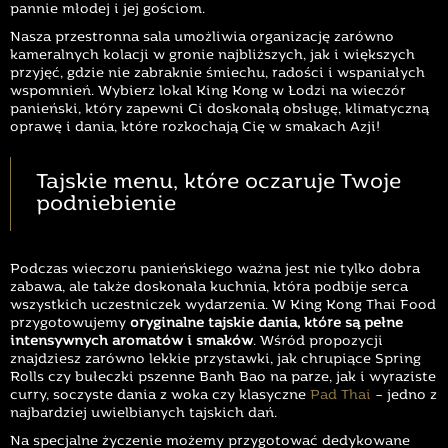
pannie młodej i jej gościom.
Nasza przestronna sala umożliwia organizację zarówno
kameralnych kolacji w gronie najbliższych, jak i większych
przyjęć, gdzie nie zabraknie śmiechu, radości i wspaniałych
wspomnień. Wybierz lokal King Kong w Łodzi na wieczór
panieński, który zapewni Ci doskonałą obsługę, klimatyczną
oprawę i dania, które rozkochają Cię w smakach Azji!
Tajskie menu, które oczaruje Twoje
podniebienie
Podczas wieczoru panieńskiego ważna jest nie tylko dobra
zabawa, ale także doskonała kuchnia, która podbije serca
wszystkich uczestniczek wydarzenia. W King Kong Thai Food
przygotowujemy
oryginalne tajskie dania, które są pełne
intensywnych aromatów i smaków
. Wśród propozycji
znajdziesz zarówno lekkie przystawki, jak chrupiące Spring
Rolls czy bułeczki pszenne Banh Bao na parze, jak i wyraziste
curry, soczyste dania z woka czy klasyczne
Pad Thai
– jedno z
najbardziej uwielbianych tajskich dań.
Na specjalne życzenie możemy przygotować dedykowane