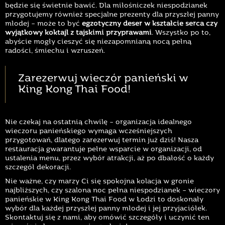
będzie się świetnie bawić. Dla miłośniczek niespodzianek
przygotujemy również specjalne prezenty dla przyszłej panny
młodej – może to być
egzotyczny deser w kształcie serca czy
wyjątkowy koktajl z tajskimi przyprawami
. Wszystko po to,
abyście mogły cieszyć się niezapomnianą nocą pełną
radości, śmiechu i wzruszeń.
Zarezerwuj wieczór panieński w
King Kong Thai Food!
Nie czekaj na ostatnią chwilę – organizacja idealnego
wieczoru panieńskiego wymaga wcześniejszych
przygotowań, dlatego zarezerwuj termin już dziś! Nasza
restauracja gwarantuje pełne wsparcie w organizacji, od
ustalenia menu, przez wybór atrakcji, aż po dbałość o każdy
szczegół dekoracji.
Nie ważne, czy marzy Ci się spokojna kolacja w gronie
najbliższych, czy szalona noc pełna niespodzianek – wieczory
panieńskie w King Kong Thai Food w Łodzi to doskonały
wybór dla każdej przyszłej panny młodej i jej przyjaciółek.
Skontaktuj się z nami, aby omówić szczegóły i uczynić ten