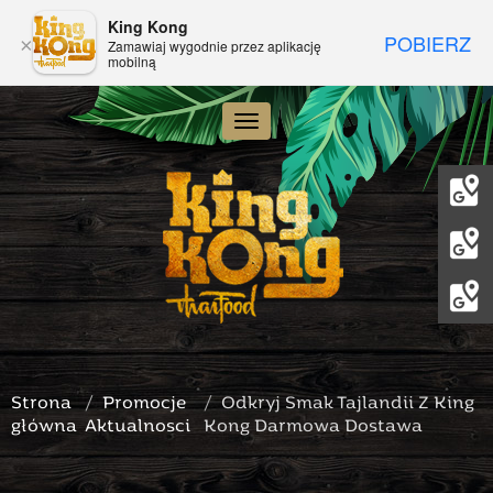
King Kong
POBIERZ
×
Zamawiaj wygodnie przez aplikację
mobilną
Toggle navigation
Strona
Promocje
Odkryj Smak Tajlandii Z King
główna
Aktualnosci
Kong Darmowa Dostawa