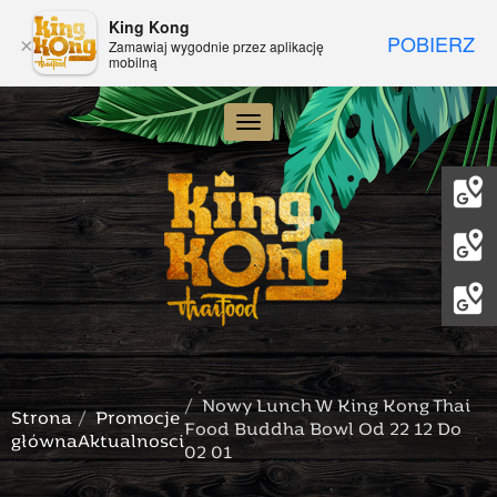
King Kong
POBIERZ
×
Zamawiaj wygodnie przez aplikację
mobilną
Toggle navigation
Nowy Lunch W King Kong Thai
Strona
Promocje
Food Buddha Bowl Od 22 12 Do
główna
Aktualnosci
02 01