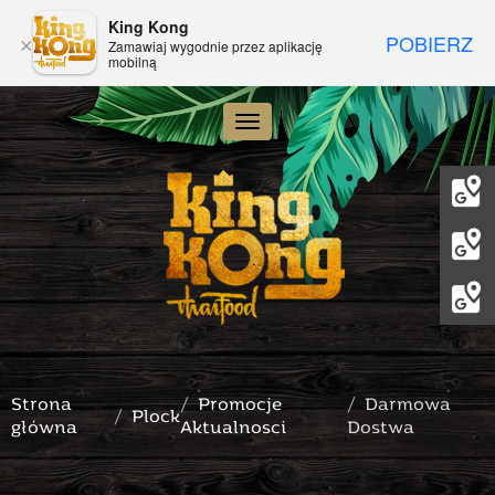
King Kong
POBIERZ
×
Zamawiaj wygodnie przez aplikację
mobilną
Toggle navigation
Strona
Promocje
Darmowa
Plock
główna
Aktualnosci
Dostwa