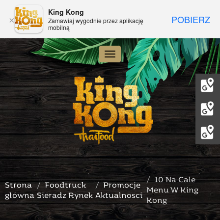
King Kong
POBIERZ
×
Zamawiaj wygodnie przez aplikację
mobilną
Toggle navigation
10 Na Cale
Strona
Foodtruck
Promocje
Menu W King
główna
Sieradz Rynek
Aktualnosci
Kong